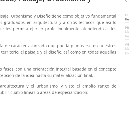
DO
aisaje, Urbanismo y Diseño tiene como objetivo fundamental
Re
ros graduados en arquitectura y a otros técnicos que así lo
P
e les permita ejercer profesionalmente atendiendo a dos
Ma
Re
W
esta de carácter avanzado que pueda plantearse en nuestros
M
territorio, el paisaje y el diseño, así como en todas aquellas
Bl
us fases, con una orientación integral basada en el concepto
ción de la idea hasta su materialización final.
 arquitectura y el urbanismo, y visto el amplio rango de
brir cuatro líneas o áreas de especialización: