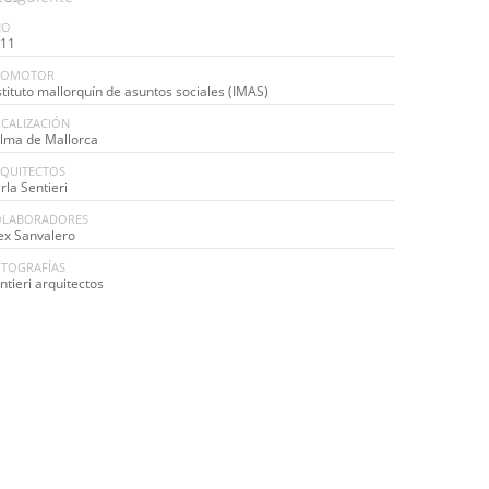
ÑO
11
ROMOTOR
stituto mallorquín de asuntos sociales (IMAS)
CALIZACIÓN
lma de Mallorca
QUITECTOS
rla Sentieri
OLABORADORES
ex Sanvalero
TOGRAFÍAS
ntieri arquitectos