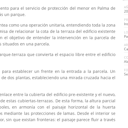
A
iento para el servicio de protección del menor en Palma de
20
ás un parque.
P
In
antea como una operación unitaria, entendiendo toda la zona
isa de relacionar la cota de la terraza del edificio existente
LO
Pa
on el objetivo de entender la intervención en la parcela de
s situados en una parcela.
AR
Ca
que-terraza que convierta el espacio libre entre el edificio
C
Al
FO
a, para establecer un frente en la entrada a la parcela. Un
Se
 de dos plantas, estableciendo una mirada cruzada hacia el
nlace entre la cubierta del edificio pre-existente y el nuevo,
e estas cubiertas-terrazas. De esta forma, la altura parcial
boles, en armonía con el paisaje horizontal de la huerta
os mediante las protecciones de lamas. Desde el interior se
r, sin que existan fronteras: el paisaje parece fluir a través