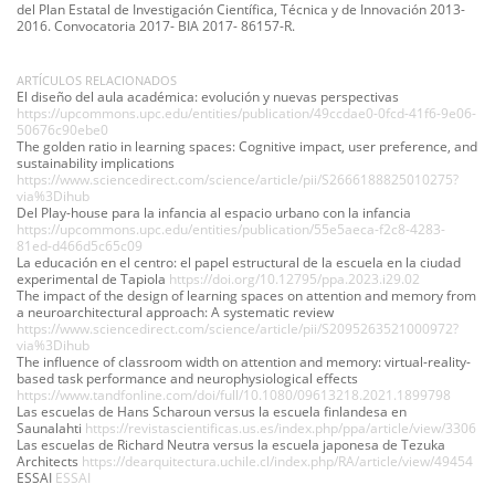
del Plan Estatal de Investigación Científica, Técnica y de Innovación 2013-
2016. Convocatoria 2017- BIA 2017- 86157-R.
ARTÍCULOS RELACIONADOS
El diseño del aula académica: evolución y nuevas perspectivas
https://upcommons.upc.edu/entities/publication/49ccdae0-0fcd-41f6-9e06-
50676c90ebe0
The golden ratio in learning spaces: Cognitive impact, user preference, and
sustainability implications
https://www.sciencedirect.com/science/article/pii/S2666188825010275?
via%3Dihub
Del Play-house para la infancia al espacio urbano con la infancia
https://upcommons.upc.edu/entities/publication/55e5aeca-f2c8-4283-
81ed-d466d5c65c09
La educación en el centro: el papel estructural de la escuela en la ciudad
experimental de Tapiola
https://doi.org/10.12795/ppa.2023.i29.02
The impact of the design of learning spaces on attention and memory from
a neuroarchitectural approach: A systematic review
https://www.sciencedirect.com/science/article/pii/S2095263521000972?
via%3Dihub
The influence of classroom width on attention and memory: virtual-reality-
based task performance and neurophysiological effects
https://www.tandfonline.com/doi/full/10.1080/09613218.2021.1899798
Las escuelas de Hans Scharoun versus la escuela finlandesa en
Saunalahti
https://revistascientificas.us.es/index.php/ppa/article/view/3306
Las escuelas de Richard Neutra versus la escuela japonesa de Tezuka
Architects
https://dearquitectura.uchile.cl/index.php/RA/article/view/49454
ESSAI
ESSAI