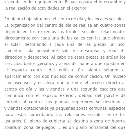
viviendas y
del equipamiento.
Espacios para
el intercambio y
la
realización de actividades
en el exterior.
En planta baja
situamos
el centro de día
y los locales
sociales.
La organización
del centro de día
se realiza en
cuatro zonas
dejando
en los
extremos los
locales sociales,
relacionados
directamente con
cada
una de las calles
con las que
afronta
el
solar,
destinando a
cada
una de las piezas
un uso
:
comedor,
sala polivalente
, sala
de
descanso,
y zona
de
dirección
y despachos.
Al cabo de
estas piezas
se sitúan los
servicios:
baños
geriátics
y aseos
de manera
que quedan
en
el espacio
central del edificio
.
En planta sótano
:
el
aparcamiento
con dos núcleos
de comunicación.
Un núcleo
con
ascensor y escalera
que permite el acceso
directo al
centro de día y
las viviendas
y una segunda
escalera que
comunica
con el espacio exterior
,
debajo del
porche
de
entrada al centro
.
Las plantas superiores
se destinan a
viviendas dotacionales
ya pequeñas
zonas comunes
, espacios
para estar
fomentando las
relaciones sociales
entre los
usuarios.
El
plano
de cubierta
se destina a
zona de huerta
,
solarium,
zona
de juegos
…
, es un
plano horizontal
del que